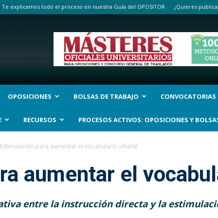
Te explicamos todo el proceso en nuestra Guía del OPOSITOR
¿Quieres publica
OPOSICIONES
BOLSAS DE TRABAJO
CONVOCATORIAS
E
RECURSOS
PROCESOS ACTIVOS: OPOSICIONES Y BOLSA
Estimulación para aumentar el vocabulario infantil
ra aumentar el vocabula
iva entre la instrucción directa y la estimulaci