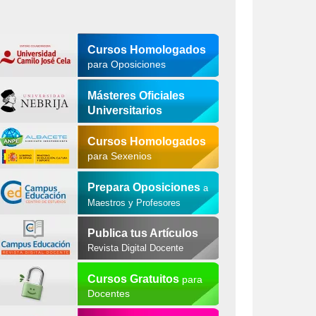
Cursos Homologados
para Oposiciones
Másteres Oficiales
Universitarios
Cursos Homologados
para Sexenios
Prepara Oposiciones
a
Maestros y Profesores
Publica tus Artículos
Revista Digital Docente
Cursos Gratuitos
para
Docentes