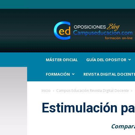
BLOG
Noticias
Oposiciones
y
bolsas
Trabajo
Interinos.
MÁSTER OFICIAL
GUÍA DEL OPOSITOR
Campuseducacion.com
FORMACIÓN
REVISTA DIGITAL DOCENT
Inicio
Campus Educación Revista Digital Docente
Estimulación pa
Comparat