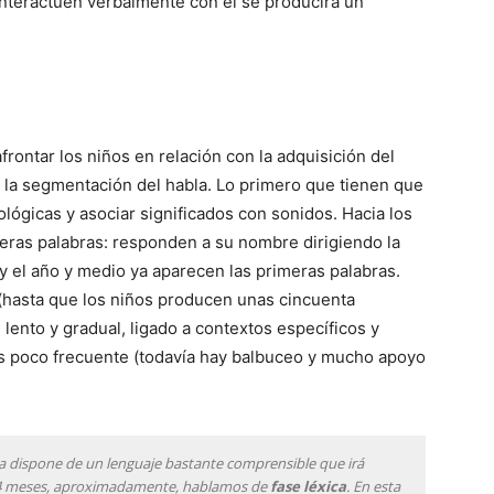
nteractúen verbalmente con él se producirá un
rontar los niños en relación con la adquisición del
s la segmentación del habla. Lo primero que tienen que
ológicas y asociar significados con sonidos. Hacia los
eras palabras: responden a su nombre dirigiendo la
 y el año y medio ya aparecen las primeras palabras.
(hasta que los niños producen unas cincuenta
lento y gradual, ligado a contextos específicos y
s es poco frecuente (todavía hay balbuceo y mucho apoyo
 ya dispone de un lenguaje bastante comprensible que irá
 24 meses, aproximadamente, hablamos de
fase léxica
. En esta