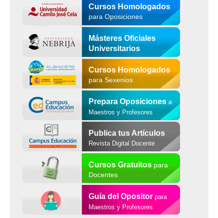
Cursos Homologados
para Oposiciones
Másteres Oficiales
Universitarios
Cursos Homologados
para Sexenios
Prepara Oposiciones
a
Maestros y Profesores
Publica tus Artículos
Revista Digital Docente
Cursos Gratuitos
para
Docentes
Guía del Opositor
para
Maestros y Profesores