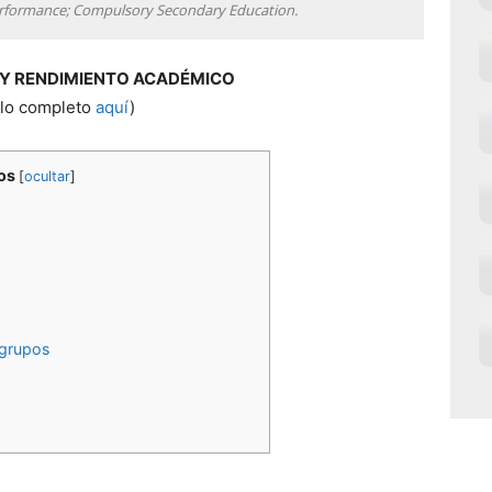
 Performance; Compulsory Secondary Education.
A Y RENDIMIENTO ACADÉMICO
ulo completo
aquí
)
os
[
ocultar
]
 grupos