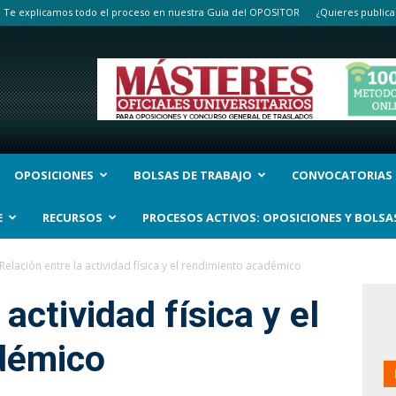
Te explicamos todo el proceso en nuestra Guía del OPOSITOR
¿Quieres publica
OPOSICIONES
BOLSAS DE TRABAJO
CONVOCATORIAS
E
RECURSOS
PROCESOS ACTIVOS: OPOSICIONES Y BOLSA
Relación entre la actividad física y el rendimiento académico
actividad física y el
démico