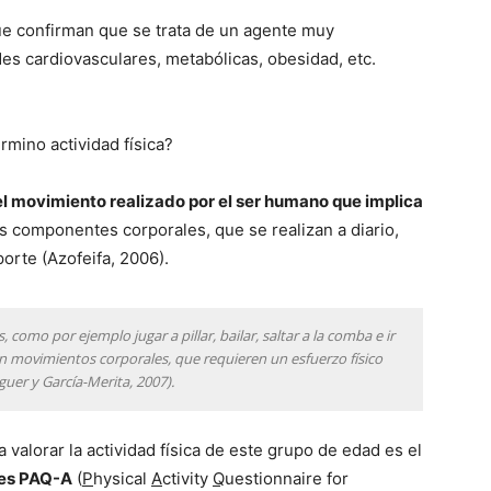
e confirman que se trata de un agente muy
s cardiovasculares, metabólicas, obesidad, etc.
rmino actividad física?
l movimiento realizado por el ser humano que implica
s componentes corporales, que se realizan a diario,
orte (Azofeifa, 2006).
, como por ejemplo jugar a pillar, bailar, saltar a la comba e ir
cen movimientos corporales, que requieren un esfuerzo físico
aguer y García-Merita, 2007).
 valorar la actividad física de este grupo de edad es el
tes PAQ-A
(
P
hysical
A
ctivity
Q
uestionnaire for