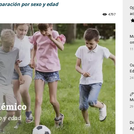
paración por sexo y edad
Op
ac
4797
Má
on
11
Cu
Ed
24
¿P
Má
29
Di
Ap