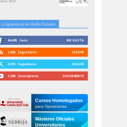
 abril, 2024
...o siguenos en las Redes Sociales
44,695
Fans
ME GUSTA
3,506
Seguidores
SEGUIR
2,075
Seguidores
SEGUIR
1,290
Suscriptores
SUSCRIBIRTE
Cursos Homologados
para Oposiciones
Másteres Oficiales
Universitarios