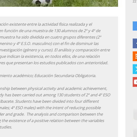
22
ión existente entre la actividad física realizada y el
n función de una muestra de 130 alumnos de 2º y 4º de
a muestra ha sido dividida en cuatro grupos diferentes (2º
menino y 4º E.S.O. masculino) con el fin de disminuir las
nvestigación (género y curso). El análisis y comparación entre
e indican la existencia, en todos ellos, de una relación
ores que presentan los estudios publicados con anterioridad.
dimiento académico; Educación Secundaria Obligatoria.
ionship between physical activity and academic achievement,
udy has been carried out among 130 students of 2º and 4º ESO
lbacete. Students have been divided into four different
ales; 4º ESO males) with the intent of reducing possible
ender and grade. The analysis and comparison between the
the existence of a positive relation between the variables
tudies.