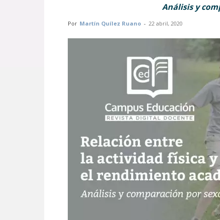
Análisis y com
Por
Martín Quílez Ruano
-
22 abril, 2020