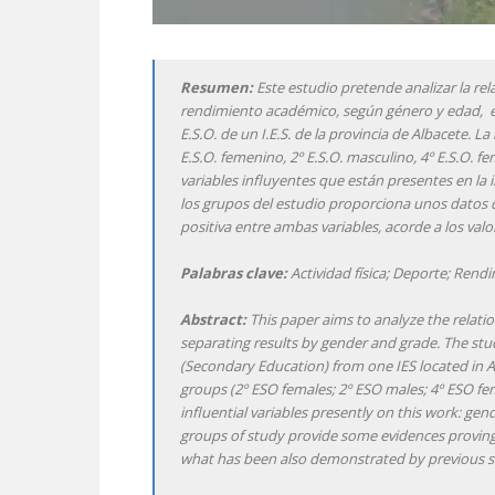
Resumen:
Este estudio pretende analizar la relac
rendimiento académico, según género y edad, e
E.S.O. de un I.E.S. de la provincia de Albacete. L
E.S.O. femenino, 2º E.S.O. masculino, 4º E.S.O. fe
variables influyentes que están presentes en la i
los grupos del estudio proporciona unos datos qu
positiva entre ambas variables, acorde a los val
Palabras clave:
Actividad física; Deporte; Ren
Abstract:
This paper aims to analyze the relat
separating results by gender and grade. The st
(Secondary Education) from one IES located in A
groups (2º ESO females; 2º ESO males; 4º ESO fem
influential variables presently on this work: g
groups of study provide some evidences proving 
what has been also demonstrated by previous s