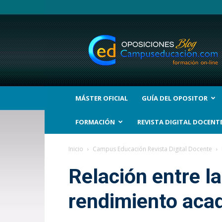
BLOG
Noticias
Oposiciones
y
bolsas
Trabajo
Interinos.
MÁSTER OFICIAL
GUÍA DEL OPOSITOR
Campuseducacion.com
FORMACIÓN
REVISTA DIGITAL DOCENT
Inicio
Campus Educación Revista Digital Docente
Relación entre la 
rendimiento aca