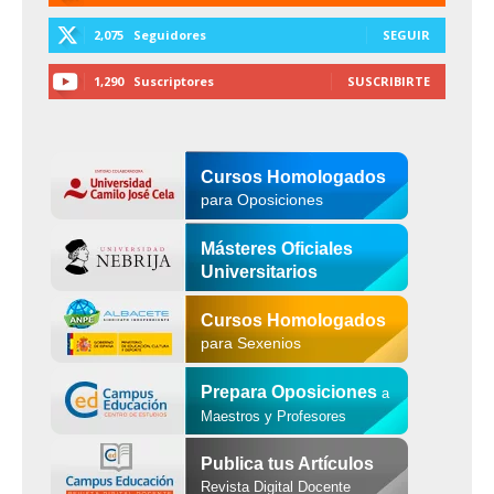
2,075
Seguidores
SEGUIR
1,290
Suscriptores
SUSCRIBIRTE
Cursos Homologados
para Oposiciones
Másteres Oficiales
Universitarios
Cursos Homologados
para Sexenios
Prepara Oposiciones
a
Maestros y Profesores
Publica tus Artículos
Revista Digital Docente