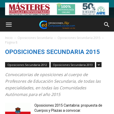
Inicio
Oposiciones Secundaria
Oposiciones Secundaria 2015
Página 8
OPOSICIONES SECUNDARIA 2015
Oposiciones Secundaria 2012
Oposiciones Secundaria 2013
Convocatorias de oposiciones al cuerpo de
Profesores de Educación Secundaria, de todas las
especialidades, en todas las Comunidades
Autónomas para el año 2015
Oposiciones 2015 Cantabria: propuesta de
Cuerpos y Plazas a convocar.