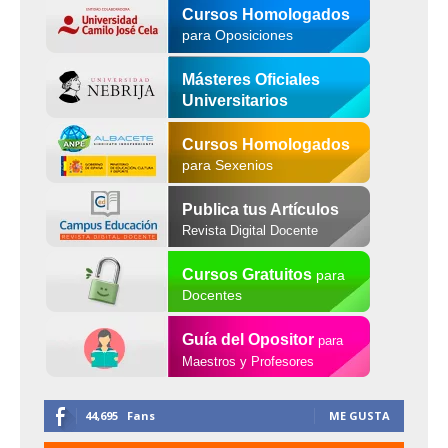
Cursos Homologados
para Oposiciones
Másteres Oficiales
Universitarios
Cursos Homologados
para Sexenios
Publica tus Artículos
Revista Digital Docente
Cursos Gratuitos
para
Docentes
Guía del Opositor
para
Maestros y Profesores
44,695
Fans
ME GUSTA