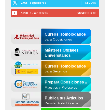
2,075
Seguidores
SEGUIR
1,290
Suscriptores
SUSCRIBIRTE
Cursos Homologados
para Oposiciones
Másteres Oficiales
Universitarios
Cursos Homologados
para Sexenios
Prepara Oposiciones
a
Maestros y Profesores
Publica tus Artículos
Revista Digital Docente