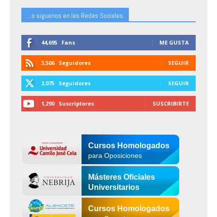
...o siguenos en las Redes Sociales
44,695
Fans
ME GUSTA
3,506
Seguidores
SEGUIR
2,075
Seguidores
SEGUIR
1,290
Suscriptores
SUSCRIBIRTE
Cursos Homologados
para Oposiciones
Másteres Oficiales
Universitarios
Cursos Homologados