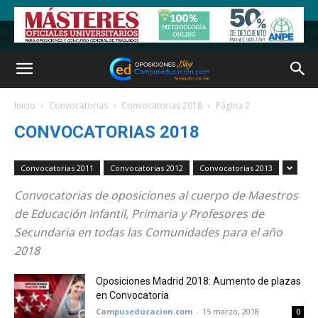
Inicio
Convocatorias
Convocatorias 2018
Página 2
CONVOCATORIAS 2018
Convocatorias 2011
Convocatorias 2012
Convocatorias 2013
Convocatorias de oposiciones al cuerpo de Maestros
de Educación Infantil, Primaria y Profesores de
Secundaria en todas las Comunidades para el año
2018
Oposiciones Madrid 2018: Aumento de plazas
en Convocatoria
Campuseducacion.com
-
15 marzo, 2018
0