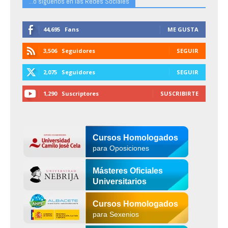
...o siguenos en las Redes Sociales
44,695
Fans
ME GUSTA
3,506
Seguidores
SEGUIR
2,075
Seguidores
SEGUIR
1,290
Suscriptores
SUSCRIBIRTE
Cursos Homologados
para Oposiciones
Másteres Oficiales
Universitarios
Cursos Homologados
para Sexenios