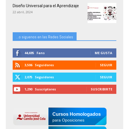
Diseño Universal para el Aprendizaje
22 abril, 2024
...o siguenos en las Redes Sociales
44,695
Fans
ME GUSTA
3,506
Seguidores
SEGUIR
2,075
Seguidores
SEGUIR
1,290
Suscriptores
SUSCRIBIRTE
Cursos Homologados
para Oposiciones