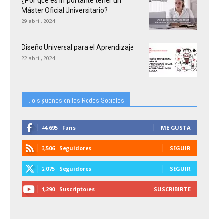
¿Por qué es importante tener un
Máster Oficial Universitario?
29 abril, 2024
Diseño Universal para el Aprendizaje
22 abril, 2024
...o siguenos en las Redes Sociales
44,695
Fans
ME GUSTA
3,506
Seguidores
SEGUIR
2,075
Seguidores
SEGUIR
1,290
Suscriptores
SUSCRIBIRTE