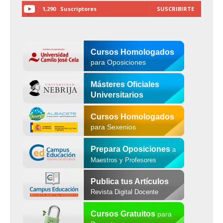
1,290
Suscriptores
SUSCRIBIRTE
Cursos Homologados
para Oposiciones
Másteres Oficiales
Universitarios
Cursos Homologados
para Sexenios
Prepara Oposiciones
a
Maestros y Profesores
Publica tus Artículos
Revista Digital Docente
Cursos Gratuitos
para