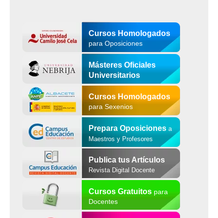
Cursos Homologados
para Oposiciones
Másteres Oficiales
Universitarios
Cursos Homologados
para Sexenios
Prepara Oposiciones
a
Maestros y Profesores
Publica tus Artículos
Revista Digital Docente
Cursos Gratuitos
para
Docentes