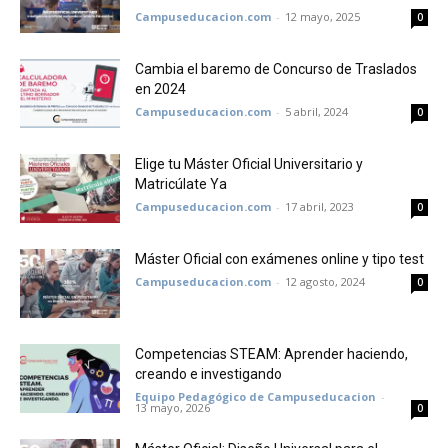
Campuseducacion.com
-
12 mayo, 2025
0
Cambia el baremo de Concurso de Traslados
en 2024
Campuseducacion.com
-
5 abril, 2024
0
Elige tu Máster Oficial Universitario y
Matricúlate Ya
Campuseducacion.com
-
17 abril, 2023
0
Máster Oficial con exámenes online y tipo test
Campuseducacion.com
-
12 agosto, 2024
0
Competencias STEAM: Aprender haciendo,
creando e investigando
Equipo Pedagógico de Campuseducacion
-
13 mayo, 2026
0