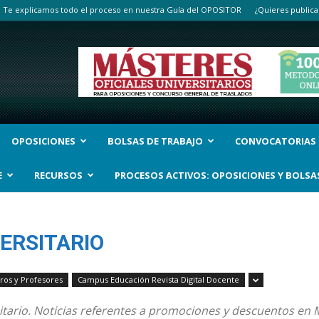
Te explicamos todo el proceso en nuestra Guía del OPOSITOR
¿Quieres publica
OPOSICIONES
BOLSAS DE TRABAJO
CONVOCATORIAS
E
RECURSOS
PROCESOS ACTIVOS: OPOSICIONES Y BOLSA
ERSITARIO
tros y Profesores
Campus Educación Revista Digital Docente
itario. Noticias referentes a promociones y descuentos en M