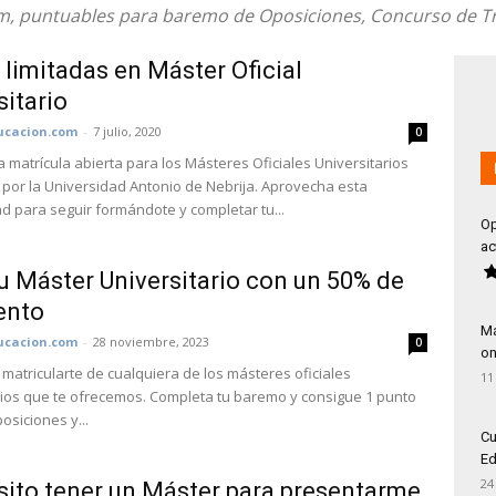
, puntuables para baremo de Oposiciones, Concurso de Tra
 limitadas en Máster Oficial
sitario
cacion.com
-
7 julio, 2020
0
 matrícula abierta para los Másteres Oficiales Universitarios
 por la Universidad Antonio de Nebrija. Aprovecha esta
d para seguir formándote y completar tu...
Op
ac
tu Máster Universitario con un 50% de
ento
Má
cacion.com
-
28 noviembre, 2023
0
on
matricularte de cualquiera de los másteres oficiales
11
rios que te ofrecemos. Completa tu baremo y consigue 1 punto
osiciones y...
Cu
Ed
24
ito tener un Máster para presentarme