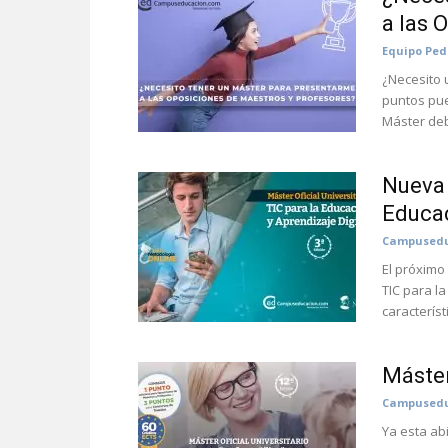
a las 
Equipo Pe
¿Necesito 
puntos pue
Máster deb
Nueva 
Educa
Campusedu
El próximo
TIC para la
característ
Máster
Campusedu
Ya esta abi