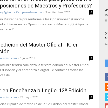
Oposiciones de Maestros y Profesores?
¿P
dagógico de Campuseducacion
-
3 septiembre, 2020
0
Má
un Máster para presentarme a las Oposiciones? ¿Cuántos
29
do obtener en las Oposiciones con un Máster? ¿Qué tipo de
o hacer?...
Di
Ap
edición del Máster Oficial TIC en
22
ción
cacion.com
-
1 julio, 2019
0
 octubre tendrá comienzo la tercera edición del Máster Oficial
 Educación y el aprendizaje digital. Te contamos todas las
icas de...
 en Enseñanza bilingüe, 12ª Edición
cacion.com
-
29 mayo, 2023
0
erto el plazo de matrícula de la 12ª Edición del Máster Oficial