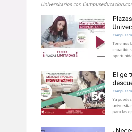
Universitarios con Campuseducacion.com
Plazas
Univer
Campusedu
Tenemos la
impartidos
oportunida
Elige 
descu
Campusedu
Ya puedes 
universita
para las op
¿Neces