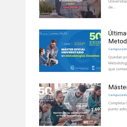
Universita
de...
Última
Metod
Campusedu
Quedan poc
Metodolog
que comien
Máster
Campusedu
Completa t
punto adic