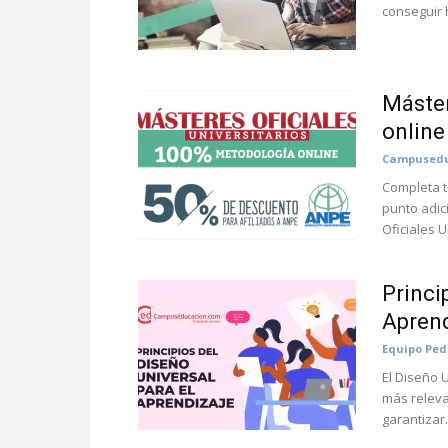
conseguir 
Máster
online
Campusedu
Completa t
punto adic
Oficiales U
Princi
Aprend
Equipo Pe
El Diseño 
más releva
garantizar.