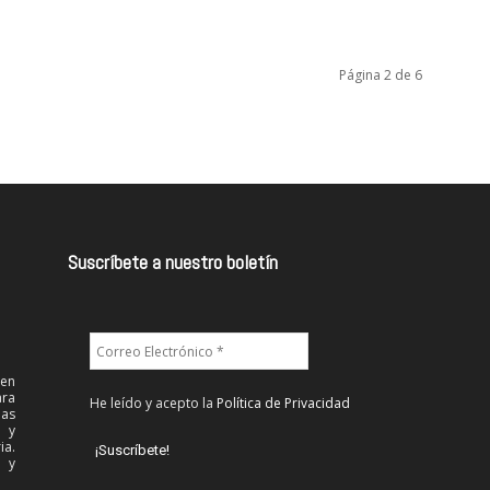
Página 2 de 6
Suscríbete a nuestro boletín
 en
ra
He leído y acepto la
Política de Privacidad
las
l y
ia.
 y