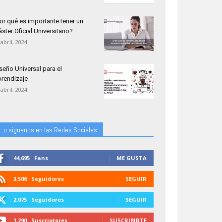
or qué es importante tener un
ster Oficial Universitario?
 abril, 2024
seño Universal para el
rendizaje
 abril, 2024
...o siguenos en las Redes Sociales
44,695
Fans
ME GUSTA
3,506
Seguidores
SEGUIR
2,075
Seguidores
SEGUIR
1,290
Suscriptores
SUSCRIBIRTE