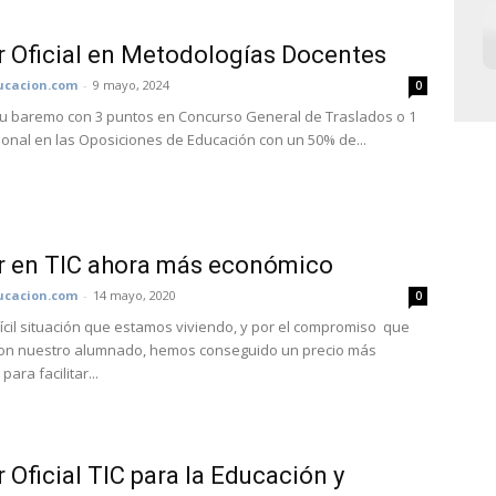
 Oficial en Metodologías Docentes
cacion.com
-
9 mayo, 2024
0
u baremo con 3 puntos en Concurso General de Traslados o 1
ional en las Oposiciones de Educación con un 50% de...
r en TIC ahora más económico
cacion.com
-
14 mayo, 2020
0
fícil situación que estamos viviendo, y por el compromiso que
on nuestro alumnado, hemos conseguido un precio más
ara facilitar...
 Oficial TIC para la Educación y