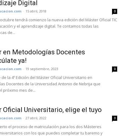
izaje Digital
cacion.com
-
15 abril, 2018
0
 octubre tendrá comienzo la nueva edición del Máster Oficial TIC
ucación y el aprendizaje digital. Te contamos todas las
icas de...
r en Metodologías Docentes
cúlate ya!
cacion.com
-
19 septiembre, 2023
0
 de la 4º Edición del Máster Oficial Universitario en
as Docentes de la Universidad Antonio de Nebrija que
l próximo mes de...
Oficial Universitario, elige el tuyo
cacion.com
-
27 abril, 2022
0
rto el proceso de matriculación para los dos Másteres
Universitarios con los que puedes completar tu baremo y