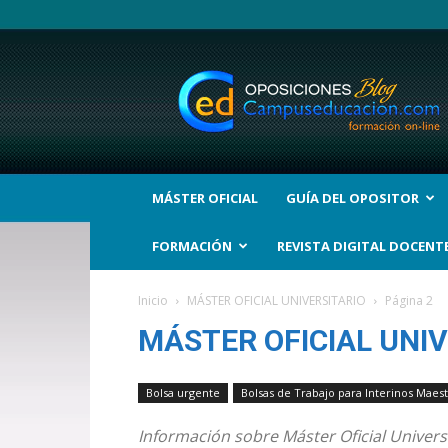
BLOG
Noticias
Oposiciones
y
bolsas
Trabajo
Interinos.
MÁSTER OFICIAL
GUÍA DEL OPOSITOR
Campuseducacion.com
FORMACIÓN
REVISTA DIGITAL DOCENT
Inicio
MÁSTER OFICIAL UNIVERSITARIO
Página 2
MÁSTER OFICIAL UNIV
Bolsa urgente
Bolsas de Trabajo para Interinos Maes
Información sobre Máster Oficial Univers