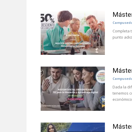
Máster
Campusedu
Completa t
punto adic
Máste
Campusedu
Dada la di
tenemos c
económico p
Máster