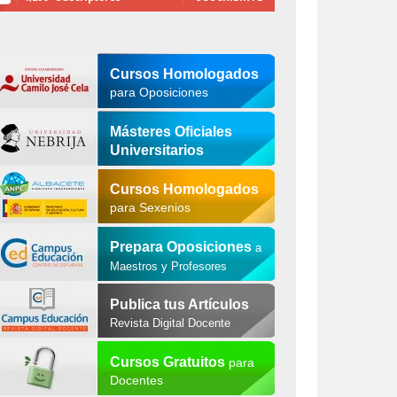
Cursos Homologados
para Oposiciones
Másteres Oficiales
Universitarios
Cursos Homologados
para Sexenios
Prepara Oposiciones
a
Maestros y Profesores
Publica tus Artículos
Revista Digital Docente
Cursos Gratuitos
para
Docentes