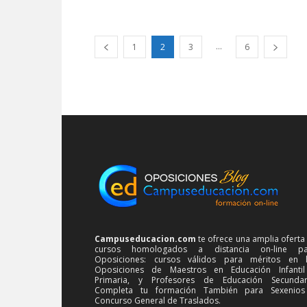
...
1
2
3
6
Campuseducacion.com
te ofrece una amplia oferta
cursos homologados a distancia on-line pa
Oposiciones: cursos válidos para méritos en 
Oposiciones de Maestros en Educación Infanti
Primaria, y Profesores de Educación Secundar
Completa tu formación También para Sexenios
Concurso General de Traslados.