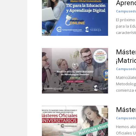
Aprend
Campusedu
El próximo
para la Ed
característ
Máste
¡Matri
Campusedu
Matricúlate
Metodologí
comienza e
Máster 
Campusedu
Hemos abie
Oficiales 