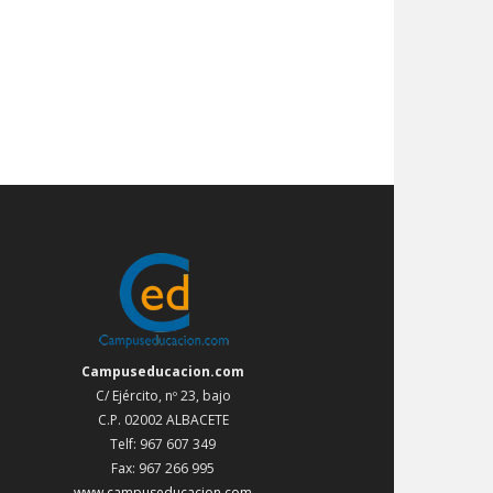
Campuseducacion.com
C/ Ejército, nº 23, bajo
C.P. 02002 ALBACETE
Telf: 967 607 349
Fax: 967 266 995
www.campuseducacion.com