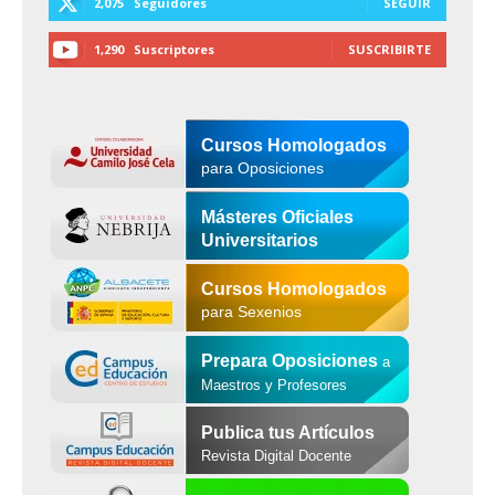
2,075
Seguidores
SEGUIR
1,290
Suscriptores
SUSCRIBIRTE
Cursos Homologados
para Oposiciones
Másteres Oficiales
Universitarios
Cursos Homologados
para Sexenios
Prepara Oposiciones
a
Maestros y Profesores
Publica tus Artículos
Revista Digital Docente