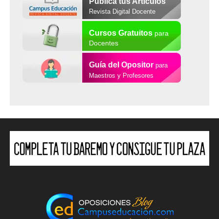
Publica tus Artículos
Revista Digital Docente
Cursos Gratuitos
para
Docentes
Guía del Opositor
para
Maestros y Profesores