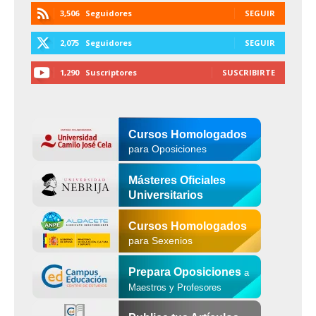
3,506
Seguidores
SEGUIR
2,075
Seguidores
SEGUIR
1,290
Suscriptores
SUSCRIBIRTE
Cursos Homologados
para Oposiciones
Másteres Oficiales
Universitarios
Cursos Homologados
para Sexenios
Prepara Oposiciones
a
Maestros y Profesores