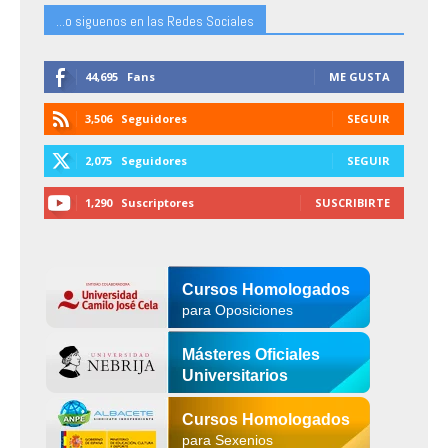
...o siguenos en las Redes Sociales
44,695
Fans
ME GUSTA
3,506
Seguidores
SEGUIR
2,075
Seguidores
SEGUIR
1,290
Suscriptores
SUSCRIBIRTE
Cursos Homologados
para Oposiciones
Másteres Oficiales
Universitarios
Cursos Homologados
para Sexenios