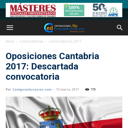
Inicio
Convocatorias
Convocatorias 2017
Oposiciones Cantabria
2017: Descartada
convocatoria
Por
Campuseducacion.com
-
15 marzo, 2017
779