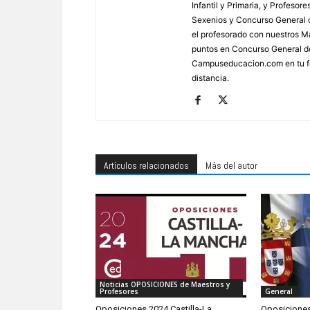
Infantil y Primaria, y Profes
Sexenios y Concurso General d
el profesorado con nuestros Má
puntos en Concurso General d
Campuseducacion.com en tu fo
distancia.
Artículos relacionados
Más del autor
Noticias OPOSICIONES de Maestros y
Profesores
General
Oposiciones 2024 Castilla-La
Oposiciones 