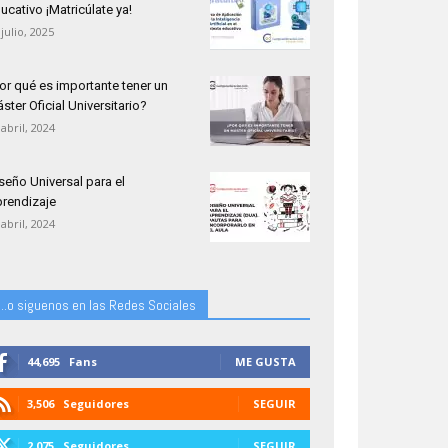
ucativo ¡Matricúlate ya!
 julio, 2025
or qué es importante tener un
ster Oficial Universitario?
 abril, 2024
seño Universal para el
rendizaje
 abril, 2024
...o siguenos en las Redes Sociales
44,695
Fans
ME GUSTA
3,506
Seguidores
SEGUIR
2,075
Seguidores
SEGUIR