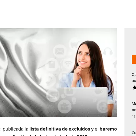
Op
ac
Má
on
11
a
: publicada la
lista definitiva de excluidos y
el
baremo
Cu