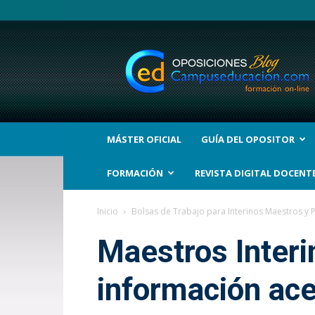
BLOG
Noticias
Oposiciones
y
bolsas
Trabajo
Interinos.
MÁSTER OFICIAL
GUÍA DEL OPOSITOR
Campuseducacion.com
FORMACIÓN
REVISTA DIGITAL DOCENT
Inicio
Bolsas de Trabajo para Interinos Maestros y 
Maestros Interi
información ace