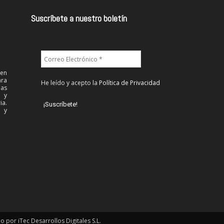
Suscríbete a nuestro boletín
 en
ra
He leído y acepto la
Política de Privacidad
las
l y
ia.
 y
or iTec Desarrollos Digitales S.L.