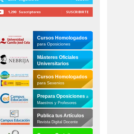
1,290
Suscriptores
SUSCRIBIRTE
Cursos Homologados
para Oposiciones
Másteres Oficiales
Universitarios
Cursos Homologados
para Sexenios
Prepara Oposiciones
a
Maestros y Profesores
Publica tus Artículos
Revista Digital Docente