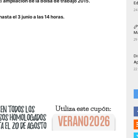
la
ampliación de la bolsa de trabajo 2015.
Ed
24
sta el 3 junio a las 14 horas.
¿P
Má
29
Di
Ap
22