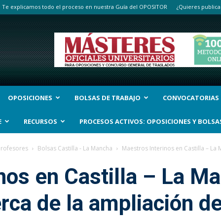
Te explicamos todo el proceso en nuestra Guía del OPOSITOR
¿Quieres publica
OPOSICIONES
BOLSAS DE TRABAJO
CONVOCATORIAS
E
RECURSOS
PROCESOS ACTIVOS: OPOSICIONES Y BOLSA
Profesores
Bolsas Castilla - La Mancha
Maestros Interinos en Castilla – La
nos en Castilla – La M
rca de la ampliación de