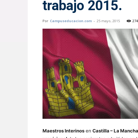
trabajo 2015.
Por
Campuseducacion.com
-
25 mayo, 2015
274
Maestros Interinos
en
Castilla – La Manch