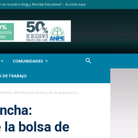
r en nuestro blog y Revista Educativa? – Accede aquí
COMUNIDADES
S DE TRABAJO
 Mancha: información acerca de la ampliación...
ancha:
 la bolsa de