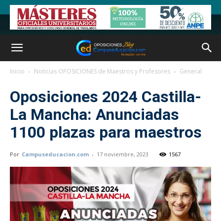
Inicio
Noticias OPOSICIONES de Maestros y Profesores
General
Oposiciones 2024 Castilla-
La Mancha: Anunciadas
1100 plazas para maestros
Por
Campuseducacion.com
-
17 noviembre, 2023
1567