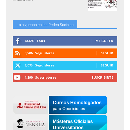
...o siguenos en las Redes Sociales
44,695
Fans
ME GUSTA
3,506
Seguidores
SEGUIR
2,075
Seguidores
SEGUIR
1,290
Suscriptores
SUSCRIBIRTE
Cursos Homologados
para Oposiciones
Másteres Oficiales
Universitarios