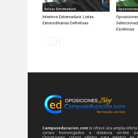
Bolsas Extremadura
Oposiciones
Interinos Extremadura: Listas
Oposiciones
Extraordinarias Definitivas
Seleccionad
Escénicas
Campuseducacion.com
te ofrece una amplia oferta
cursos homologados a distancia on-line pa
Oposiciones: cursos válidos para méritos en 