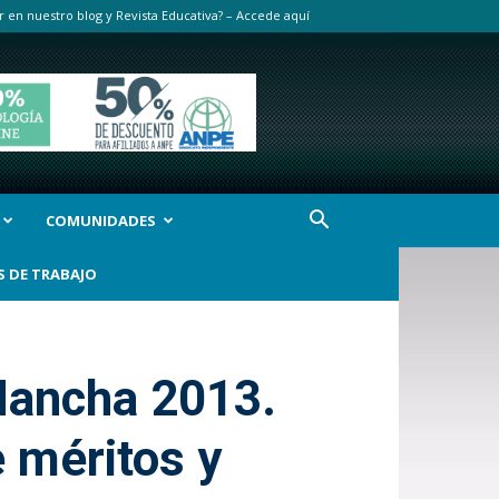
r en nuestro blog y Revista Educativa? – Accede aquí
COMUNIDADES
S DE TRABAJO
 Mancha 2013.
e méritos y