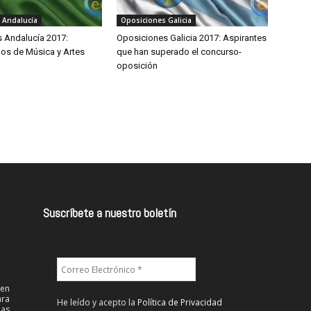
 Andalucía
Oposiciones Galicia
 Andalucía 2017:
Oposiciones Galicia 2017: Aspirantes
os de Música y Artes
que han superado el concurso-
oposición
Suscríbete a nuestro boletín
 en
ra
He leído y acepto la
Política de Privacidad
las