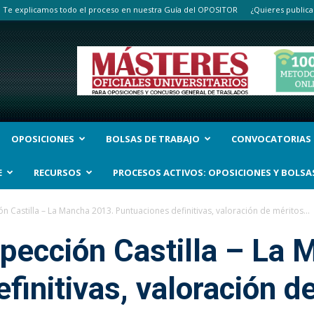
Te explicamos todo el proceso en nuestra Guía del OPOSITOR
¿Quieres publica
OPOSICIONES
BOLSAS DE TRABAJO
CONVOCATORIAS
E
RECURSOS
PROCESOS ACTIVOS: OPOSICIONES Y BOLSA
n Castilla – La Mancha 2013. Puntuaciones definitivas, valoración de méritos...
pección Castilla – La
finitivas, valoración d