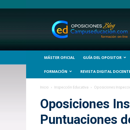
BLOG
Noticias
Oposiciones
y
bolsas
Trabajo
Interinos.
MÁSTER OFICIAL
GUÍA DEL OPOSITOR
Campuseducacion.com
FORMACIÓN
REVISTA DIGITAL DOCENT
Inicio
Inspección Educativa
Oposiciones Inspecció
Oposiciones Ins
Puntuaciones de