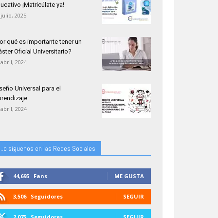
ucativo ¡Matricúlate ya!
 julio, 2025
or qué es importante tener un
ster Oficial Universitario?
 abril, 2024
seño Universal para el
rendizaje
 abril, 2024
...o siguenos en las Redes Sociales
44,695
Fans
ME GUSTA
3,506
Seguidores
SEGUIR
2,075
Seguidores
SEGUIR