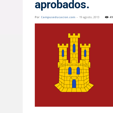
aprobados.
Por
Campuseducacion.com
-
19 agosto, 2013
41