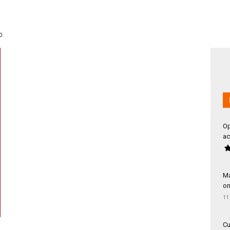
0
Op
ac
Má
on
11
Cu