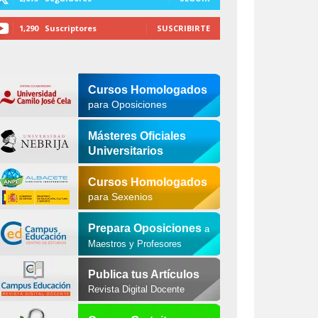
1,290
Suscriptores
SUSCRIBIRTE
Cursos Homologados
para Oposiciones
Másteres Oficiales
Universitarios
Cursos Homologados
para Sexenios
Prepara Oposiciones
a
Maestros y Profesores
Publica tus Artículos
Revista Digital Docente