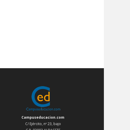
Campuseducacion.com
C/ Ejército, nº 23, bajo