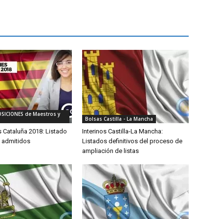
OSICIONES de Maestros y
Bolsas Castilla - La Mancha
 Cataluña 2018: Listado
Interinos Castilla-La Mancha:
e admitidos
Listados definitivos del proceso de
ampliación de listas