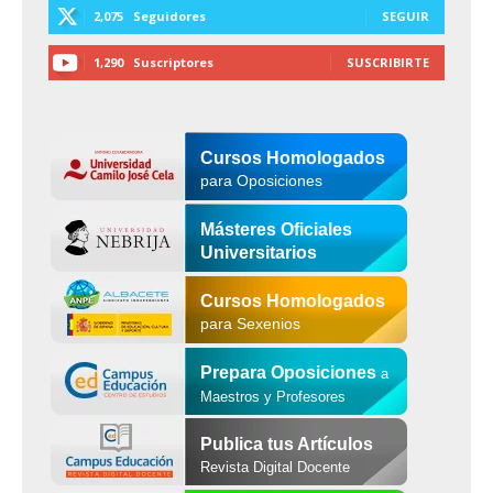
2,075
Seguidores
SEGUIR
1,290
Suscriptores
SUSCRIBIRTE
Cursos Homologados
para Oposiciones
Másteres Oficiales
Universitarios
Cursos Homologados
para Sexenios
Prepara Oposiciones
a
Maestros y Profesores
Publica tus Artículos
Revista Digital Docente