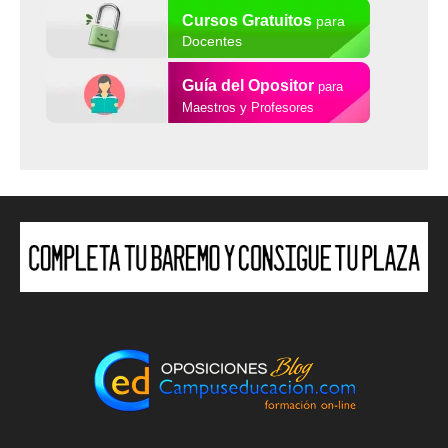
Cursos Gratuitos
para
Docentes
Guía del Opositor
para
Maestros y Profesores