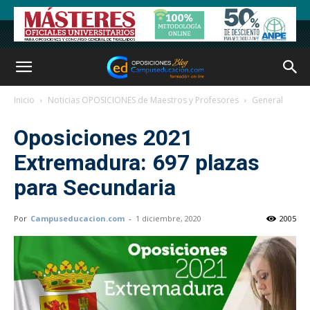
Inicio
Noticias OPOSICIONES de Maestros y Profesores
General
Oposiciones 2021
Extremadura: 697 plazas
para Secundaria
Por
Campuseducacion.com
-
1 diciembre, 2020
2005