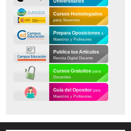
Universitarios
Cursos Homologados
para Sexenios
Prepara Oposiciones
a
Maestros y Profesores
Publica tus Artículos
Revista Digital Docente
Cursos Gratuitos
para
Docentes
Guía del Opositor
para
Maestros y Profesores