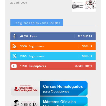
22 abril, 2024
...o siguenos en las Redes Sociales
44,695
Fans
ME GUSTA
3,506
Seguidores
SEGUIR
2,075
Seguidores
SEGUIR
1,290
Suscriptores
SUSCRIBIRTE
Cursos Homologados
para Oposiciones
Másteres Oficiales