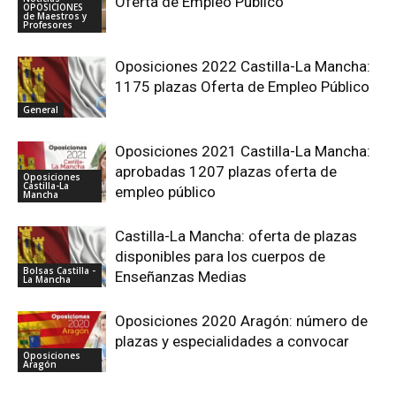
Oferta de Empleo Público
OPOSICIONES
de Maestros y
Profesores
Oposiciones 2022 Castilla-La Mancha:
1175 plazas Oferta de Empleo Público
General
Oposiciones 2021 Castilla-La Mancha:
aprobadas 1207 plazas oferta de
Oposiciones
Castilla-La
empleo público
Mancha
Castilla-La Mancha: oferta de plazas
disponibles para los cuerpos de
Bolsas Castilla -
Enseñanzas Medias
La Mancha
Oposiciones 2020 Aragón: número de
plazas y especialidades a convocar
Oposiciones
Aragón