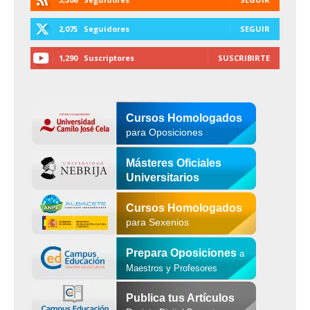
2,075
Seguidores
SEGUIR
1,290
Suscriptores
SUSCRIBIRTE
Cursos Homologados
para Oposiciones
Másteres Oficiales
Universitarios
Cursos Homologados
para Sexenios
Prepara Oposiciones
a
Maestros y Profesores
Publica tus Artículos