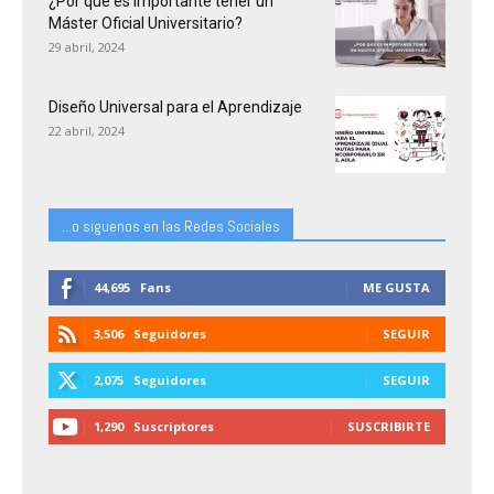
¿Por qué es importante tener un
Máster Oficial Universitario?
29 abril, 2024
Diseño Universal para el Aprendizaje
22 abril, 2024
...o siguenos en las Redes Sociales
44,695
Fans
ME GUSTA
3,506
Seguidores
SEGUIR
2,075
Seguidores
SEGUIR
1,290
Suscriptores
SUSCRIBIRTE