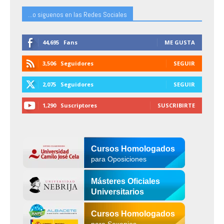
...o siguenos en las Redes Sociales
44,695
Fans
ME GUSTA
3,506
Seguidores
SEGUIR
2,075
Seguidores
SEGUIR
1,290
Suscriptores
SUSCRIBIRTE
Cursos Homologados
para Oposiciones
Másteres Oficiales
Universitarios
Cursos Homologados