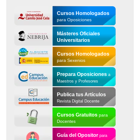
Cursos Homologados
para Oposiciones
Másteres Oficiales
Universitarios
Cursos Homologados
para Sexenios
Prepara Oposiciones
a
Maestros y Profesores
Publica tus Artículos
Revista Digital Docente
Cursos Gratuitos
para
Docentes
Guía del Opositor
para