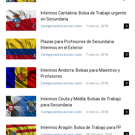
Interinos Cantabria: Bolsa de Trabajo urgente
en Secundaria
Campuseducacion.com
-
7 marzo, 2018
0
Plazas para Profesores de Secundaria
Interinos en el Exterior
Campuseducacion.com
-
7 marzo, 2018
0
Interinos Andorra: Bolsas para Maestros y
Profesores
Campuseducacion.com
-
6 marzo, 2018
0
Interinos Ceuta y Melilla: Bolsas de Trabajo
para Secundaria
Campuseducacion.com
-
5 marzo, 2018
0
Interinos Aragón: Bolsa de Trabajo para FP
Campuseducacion.com
-
28 febrero, 2018
0