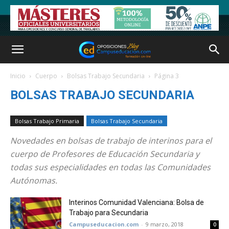
Inicio
Cuerpo
Bolsas Trabajo Secundaria
Página 3
BOLSAS TRABAJO SECUNDARIA
Bolsas Trabajo Primaria
Bolsas Trabajo Secundaria
Novedades en bolsas de trabajo de interinos para el
cuerpo de Profesores de Educación Secundaria y
todas sus especialidades en todas las Comunidades
Autónomas.
Interinos Comunidad Valenciana: Bolsa de
Trabajo para Secundaria
Campuseducacion.com
-
9 marzo, 2018
0