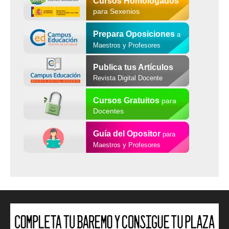
Cursos Homologados
para Sexenios
Prepara Oposiciones
a
Maestros y Profesores
Publica tus Artículos
Revista Digital Docente
Cursos Gratuitos
para
Docentes
Guía del Opositor
para
Maestros y Profesores