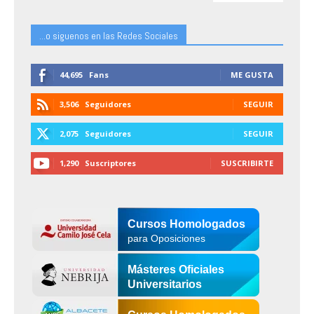
...o siguenos en las Redes Sociales
44,695
Fans
ME GUSTA
3,506
Seguidores
SEGUIR
2,075
Seguidores
SEGUIR
1,290
Suscriptores
SUSCRIBIRTE
Cursos Homologados
para Oposiciones
Másteres Oficiales
Universitarios