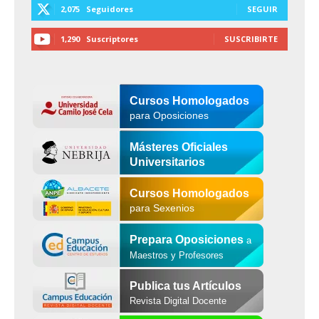
2,075
Seguidores
SEGUIR
1,290
Suscriptores
SUSCRIBIRTE
Cursos Homologados
para Oposiciones
Másteres Oficiales
Universitarios
Cursos Homologados
para Sexenios
Prepara Oposiciones
a
Maestros y Profesores
Publica tus Artículos
Revista Digital Docente