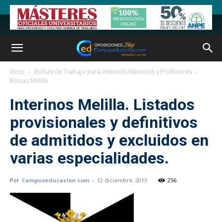
Inicio
Bolsas de Trabajo para Interinos Maestros y Profesores
Bolsas Melilla
Interinos Melilla. Listados
provisionales y definitivos
de admitidos y excluidos en
varias especialidades.
Por
Campuseducacion.com
-
12 diciembre, 2013
256