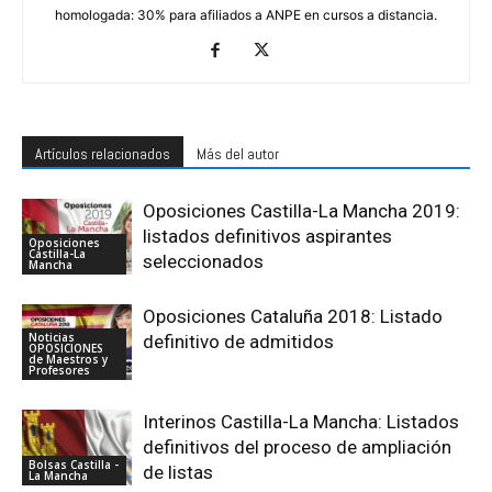
homologada: 30% para afiliados a ANPE en cursos a distancia.
Artículos relacionados
Más del autor
Oposiciones Castilla-La Mancha 2019:
listados definitivos aspirantes
Oposiciones
Castilla-La
seleccionados
Mancha
Oposiciones Cataluña 2018: Listado
Noticias
definitivo de admitidos
OPOSICIONES
de Maestros y
Profesores
Interinos Castilla-La Mancha: Listados
definitivos del proceso de ampliación
Bolsas Castilla -
de listas
La Mancha