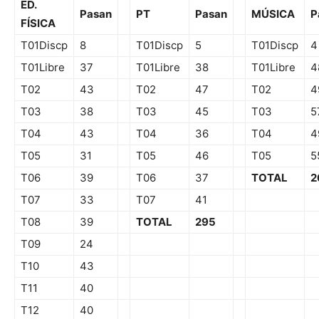
ED.
Pasan
PT
Pasan
MÚSICA
P
FÍSICA
T01Discp
8
T01Discp
5
T01Discp
4
T01Libre
37
T01Libre
38
T01Libre
4
T02
43
T02
47
T02
4
T03
38
T03
45
T03
5
T04
43
T04
36
T04
4
T05
31
T05
46
T05
5
T06
39
T06
37
TOTAL
2
T07
33
T07
41
T08
39
TOTAL
295
T09
24
T10
43
T11
40
T12
40