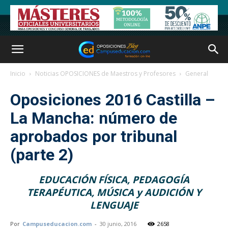
Inicio
Noticias OPOSICIONES de Maestros y Profesores
General
Oposiciones 2016 Castilla –
La Mancha: número de
aprobados por tribunal
(parte 2)
EDUCACIÓN FÍSICA, PEDAGOGÍA
TERAPÉUTICA, MÚSICA y AUDICIÓN Y
LENGUAJE
Por
Campuseducacion.com
-
30 junio, 2016
2658