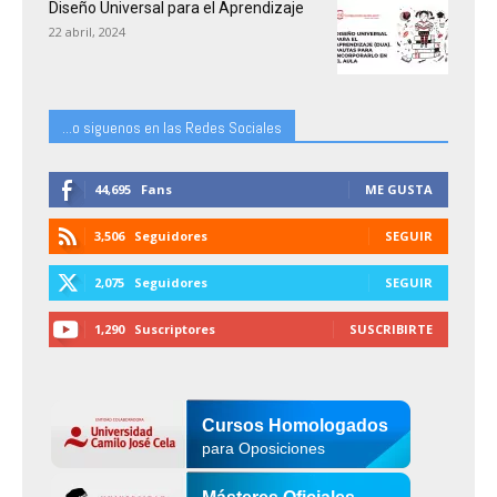
Diseño Universal para el Aprendizaje
22 abril, 2024
...o siguenos en las Redes Sociales
44,695
Fans
ME GUSTA
3,506
Seguidores
SEGUIR
2,075
Seguidores
SEGUIR
1,290
Suscriptores
SUSCRIBIRTE
Cursos Homologados
para Oposiciones