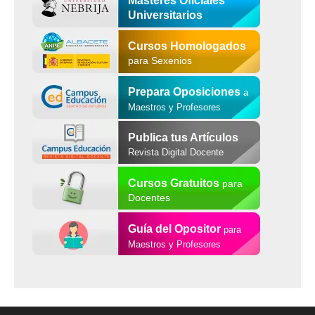
Másteres Oficiales
Universitarios
Cursos Homologados
para Sexenios
Prepara Oposiciones
a
Maestros y Profesores
Publica tus Artículos
Revista Digital Docente
Cursos Gratuitos
para
Docentes
Guía del Opositor
para
Maestros y Profesores