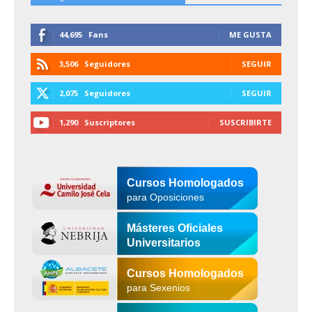
44,695
Fans
ME GUSTA
3,506
Seguidores
SEGUIR
2,075
Seguidores
SEGUIR
1,290
Suscriptores
SUSCRIBIRTE
Cursos Homologados
para Oposiciones
Másteres Oficiales
Universitarios
Cursos Homologados
para Sexenios