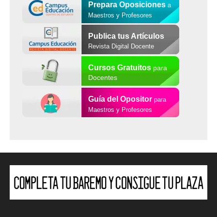
Prepara Oposiciones
a
Maestros y Profesores
Publica tus Artículos
Revista Digital Docente
Cursos Gratuitos
para
Docentes
Guía del Opositor
para
Maestros y Profesores