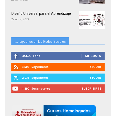
Diseño Universal para el Aprendizaje
22 abril, 2024
...o siguenos en las Redes Sociales
44,695
Fans
ME GUSTA
3,506
Seguidores
SEGUIR
2,075
Seguidores
SEGUIR
1,290
Suscriptores
SUSCRIBIRTE
Cursos Homologados