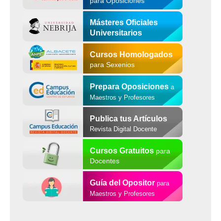
para Oposiciones
Másteres Oficiales
Universitarios
Cursos Homologados
para Sexenios
Prepara Oposiciones
a
Maestros y Profesores
Publica tus Artículos
Revista Digital Docente
Cursos Gratuitos
para
Docentes
Guía del Opositor
para
Maestros y Profesores