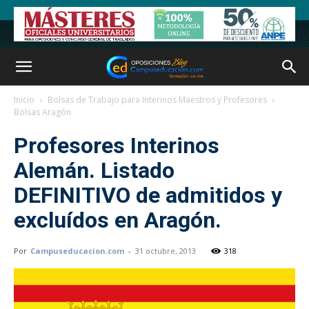
Inicio
Bolsas de Trabajo para Interinos Maestros y Profesores
Bolsas Aragón
Profesores Interinos
Alemán. Listado
DEFINITIVO de admitidos y
excluídos en Aragón.
Por
Campuseducacion.com
-
31 octubre, 2013
318