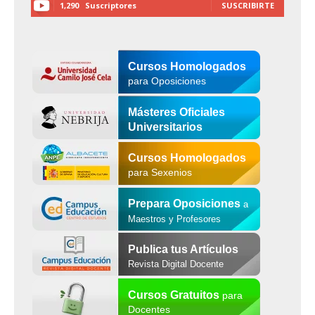
1,290
Suscriptores
SUSCRIBIRTE
Cursos Homologados
para Oposiciones
Másteres Oficiales
Universitarios
Cursos Homologados
para Sexenios
Prepara Oposiciones
a
Maestros y Profesores
Publica tus Artículos
Revista Digital Docente
Cursos Gratuitos
para
Docentes