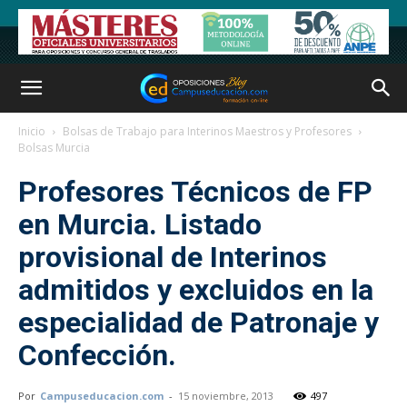
Inicio
Bolsas de Trabajo para Interinos Maestros y Profesores
Bolsas Murcia
Profesores Técnicos de FP
en Murcia. Listado
provisional de Interinos
admitidos y excluidos en la
especialidad de Patronaje y
Confección.
Por
Campuseducacion.com
-
15 noviembre, 2013
497