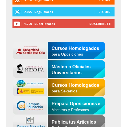
2,075
Seguidores
SEGUIR
1,290
Suscriptores
SUSCRIBIRTE
Cursos Homologados
para Oposiciones
Másteres Oficiales
Universitarios
Cursos Homologados
para Sexenios
Prepara Oposiciones
a
Maestros y Profesores
Publica tus Artículos