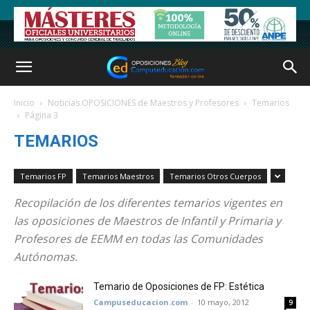
Inicio
Noticias OPOSICIONES de Maestros y Profesores
Temarios
Página 3
TEMARIOS
Temarios FP
Temarios Maestros
Temarios Otros Cuerpos
Recopilación de los diferentes temarios vigentes en
las oposiciones de Maestros de Infantil y Primaria y
Profesores de EEMM en todas las Comunidades
Autónomas.
Temario de Oposiciones de FP: Estética
Campuseducacion.com
-
10 mayo, 2012
9