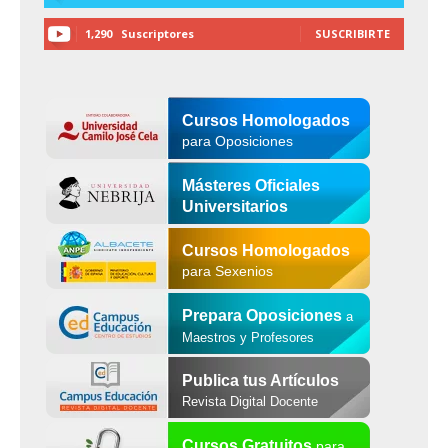
1,290
Suscriptores
SUSCRIBIRTE
Cursos Homologados
para Oposiciones
Másteres Oficiales
Universitarios
Cursos Homologados
para Sexenios
Prepara Oposiciones
a
Maestros y Profesores
Publica tus Artículos
Revista Digital Docente
Cursos Gratuitos
para