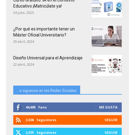
Curso Gratuito: IA en el Contexto
Educativo ¡Matricúlate ya!
24 julio, 2025
¿Por qué es importante tener un
Máster Oficial Universitario?
29 abril, 2024
Diseño Universal para el Aprendizaje
22 abril, 2024
...o siguenos en las Redes Sociales
44,695
Fans
ME GUSTA
3,506
Seguidores
SEGUIR
2,075
Seguidores
SEGUIR