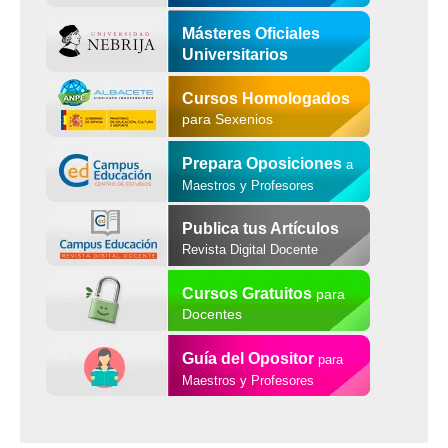
Másteres Oficiales
Universitarios
Cursos Homologados
para Sexenios
Prepara Oposiciones
a
Maestros y Profesores
Publica tus Artículos
Revista Digital Docente
Cursos Gratuitos
para
Docentes
Guía del Opositor
para
Maestros y Profesores