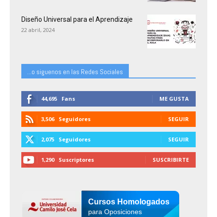
Diseño Universal para el Aprendizaje
22 abril, 2024
...o siguenos en las Redes Sociales
44,695
Fans
ME GUSTA
3,506
Seguidores
SEGUIR
2,075
Seguidores
SEGUIR
1,290
Suscriptores
SUSCRIBIRTE
Cursos Homologados
para Oposiciones