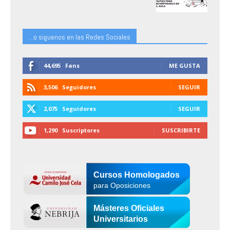
...o siguenos en las Redes Sociales
44,695
Fans
ME GUSTA
3,506
Seguidores
SEGUIR
2,075
Seguidores
SEGUIR
1,290
Suscriptores
SUSCRIBIRTE
Cursos Homologados
para Oposiciones
Másteres Oficiales
Universitarios