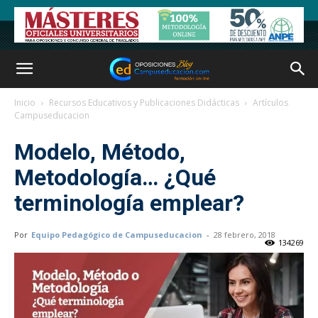
Inicio
Recursos Educativos y Publicaciones Didácticas
Artículos
Campuseducacion
Modelo, Método,
Metodología… ¿Qué
terminología emplear?
Por
Equipo Pedagógico de Campuseducacion
-
28 febrero, 2018
134269