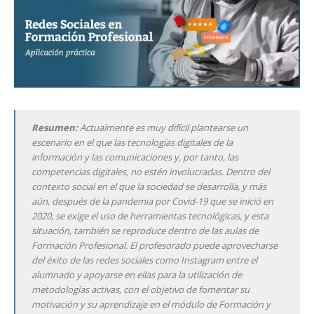
Resumen:
Actualmente es muy difícil plantearse un
escenario en el que las tecnologías digitales de la
información y las comunicaciones y, por tanto, las
competencias digitales, no estén involucradas. Dentro del
contexto social en el que la sociedad se desarrolla, y más
aún, después de la pandemia por Covid-19 que se inició en
2020, se exige el uso de herramientas tecnológicas, y esta
situación, también se reproduce dentro de las aulas de
Formación Profesional. El profesorado puede aprovecharse
del éxito de las redes sociales como Instagram entre el
alumnado y apoyarse en ellas para la utilización de
metodologías activas, con el objetivo de fomentar su
motivación y su aprendizaje en el módulo de Formación y