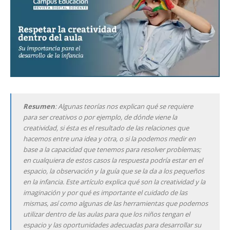
Resumen
: Algunas teorías nos explican qué se requiere
para ser creativos o por ejemplo, de dónde viene la
creatividad, si ésta es el resultado de las relaciones que
hacemos entre una idea y otra, o si la podemos medir en
base a la capacidad que tenemos para resolver problemas;
en cualquiera de estos casos la respuesta podría estar en el
espacio, la observación y la guía que se la da a los pequeños
en la infancia. Este artículo explica qué son la creatividad y la
imaginación y por qué es importante el cuidado de las
mismas, así como algunas de las herramientas que podemos
utilizar dentro de las aulas para que los niños tengan el
espacio y las oportunidades adecuadas para desarrollar su