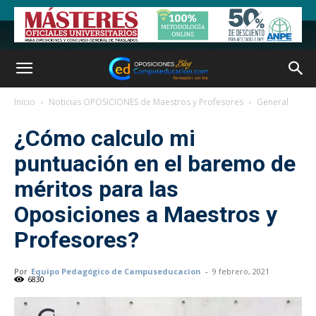
Inicio
Noticias OPOSICIONES de Maestros y Profesores
General
¿Cómo calculo mi
puntuación en el baremo de
méritos para las
Oposiciones a Maestros y
Profesores?
Por
Equipo Pedagógico de Campuseducacion
-
9 febrero, 2021
6830