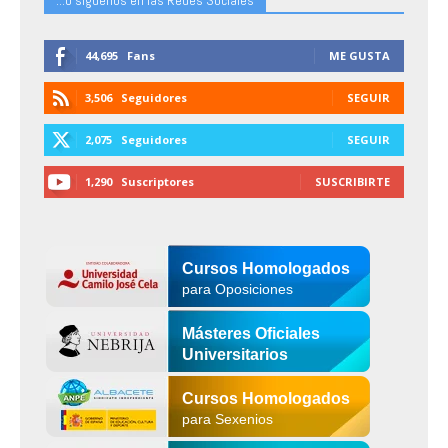
...o siguenos en las Redes Sociales
44,695
Fans
ME GUSTA
3,506
Seguidores
SEGUIR
2,075
Seguidores
SEGUIR
1,290
Suscriptores
SUSCRIBIRTE
Cursos Homologados
para Oposiciones
Másteres Oficiales
Universitarios
Cursos Homologados
para Sexenios