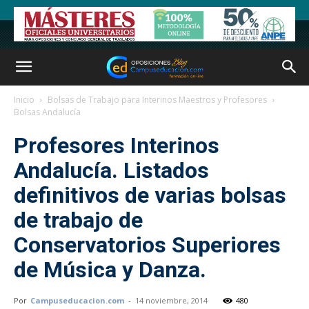
Inicio
Bolsas de Trabajo para Interinos Maestros y Profesores
Bolsas Andalucía
Profesores Interinos
Andalucía. Listados
definitivos de varias bolsas
de trabajo de
Conservatorios Superiores
de Música y Danza.
Por
Campuseducacion.com
-
14 noviembre, 2014
480