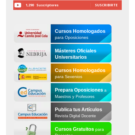
1,290
Suscriptores
SUSCRIBIRTE
Cursos Homologados
para Oposiciones
Másteres Oficiales
Universitarios
Cursos Homologados
para Sexenios
Prepara Oposiciones
a
Maestros y Profesores
Publica tus Artículos
Revista Digital Docente
Cursos Gratuitos
para