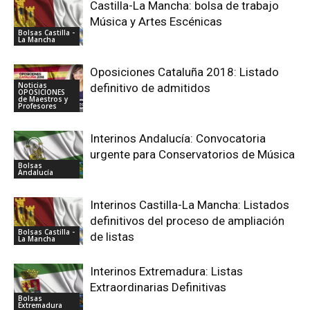
Castilla-La Mancha: bolsa de trabajo
Música y Artes Escénicas
Bolsas Castilla -
La Mancha
Oposiciones Cataluña 2018: Listado
Noticias
definitivo de admitidos
OPOSICIONES
de Maestros y
Profesores
Interinos Andalucía: Convocatoria
urgente para Conservatorios de Música
Bolsas
Andalucía
Interinos Castilla-La Mancha: Listados
definitivos del proceso de ampliación
Bolsas Castilla -
de listas
La Mancha
Interinos Extremadura: Listas
Extraordinarias Definitivas
Bolsas
Extremadura