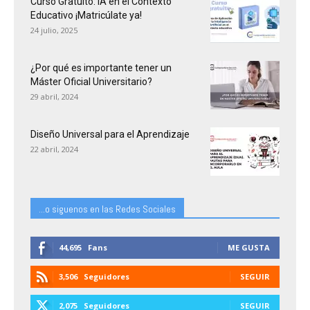
Curso Gratuito: IA en el Contexto
Educativo ¡Matricúlate ya!
24 julio, 2025
¿Por qué es importante tener un
Máster Oficial Universitario?
29 abril, 2024
Diseño Universal para el Aprendizaje
22 abril, 2024
...o siguenos en las Redes Sociales
44,695
Fans
ME GUSTA
3,506
Seguidores
SEGUIR
2,075
Seguidores
SEGUIR