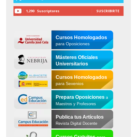
1,290
Suscriptores
SUSCRIBIRTE
Cursos Homologados
para Oposiciones
Másteres Oficiales
Universitarios
Cursos Homologados
para Sexenios
Prepara Oposiciones
a
Maestros y Profesores
Publica tus Artículos
Revista Digital Docente
Cursos Gratuitos