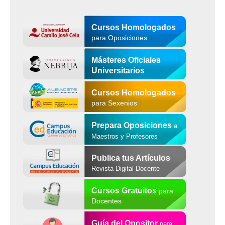
Cursos Homologados
para Oposiciones
Másteres Oficiales
Universitarios
Cursos Homologados
para Sexenios
Prepara Oposiciones
a
Maestros y Profesores
Publica tus Artículos
Revista Digital Docente
Cursos Gratuitos
para
Docentes
Guía del Opositor
para