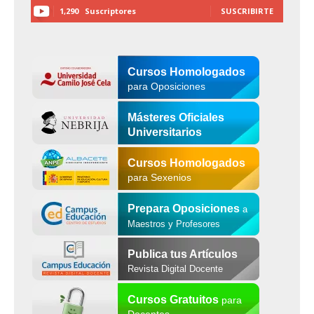
1,290
Suscriptores
SUSCRIBIRTE
Cursos Homologados
para Oposiciones
Másteres Oficiales
Universitarios
Cursos Homologados
para Sexenios
Prepara Oposiciones
a
Maestros y Profesores
Publica tus Artículos
Revista Digital Docente
Cursos Gratuitos
para