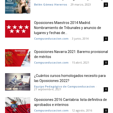
Belén Gómez Hererros
-
29 marzo, 2023
0
Oposiciones Maestros 2014 Madrid.
Nombramiento de Tribunales y anuncio de
lugares y fechas de...
Campuseducacion.com
-
3 junio, 2014
0
Oposiciones Navarra 2021: Baremo provisional
de méritos
Campuseducacion.com
-
15 abril, 2021
0
¿Cuántos cursos homologados necesito para
las Oposiciones 2022?
Equipo Pedagógico de Campuseducacion
-
21 septiembre, 2021
0
Oposiciones 2016 Cantabria: lista definitiva de
aprobados e interinos
Campuseducacion.com
-
12 agosto, 2016
0