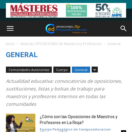
Inicio
Noticias OPOSICIONES de Maestros y Profesores
General
GENERAL
Comunidades Autónomas
Cuerpo
General
Actualidad educativa: convocatorias de oposiciones,
sustituciones, listas y bolsas de trabajo para
maestros y profesores interinos en todas las
comunidades
¿Cómo son las Oposiciones de Maestros y
Profesores en La Rioja?
Equipo Pedagógico de Campuseducacion
-