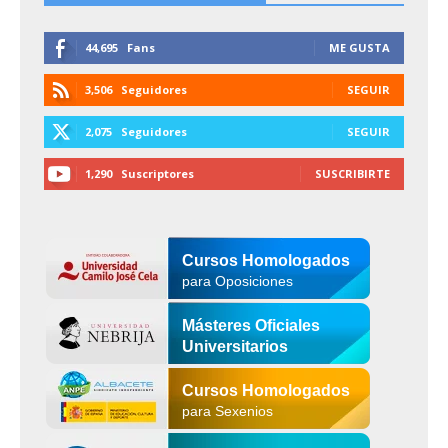
44,695
Fans
ME GUSTA
3,506
Seguidores
SEGUIR
2,075
Seguidores
SEGUIR
1,290
Suscriptores
SUSCRIBIRTE
Cursos Homologados
para Oposiciones
Másteres Oficiales
Universitarios
Cursos Homologados
para Sexenios