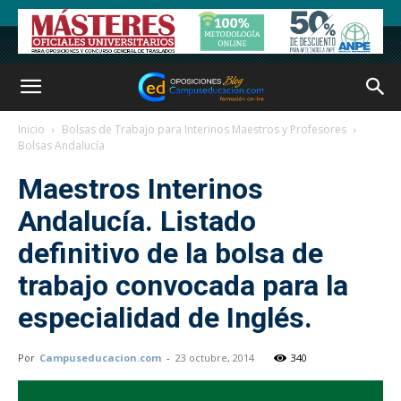
Inicio
Bolsas de Trabajo para Interinos Maestros y Profesores
Bolsas Andalucía
Maestros Interinos
Andalucía. Listado
definitivo de la bolsa de
trabajo convocada para la
especialidad de Inglés.
Por
Campuseducacion.com
-
23 octubre, 2014
340