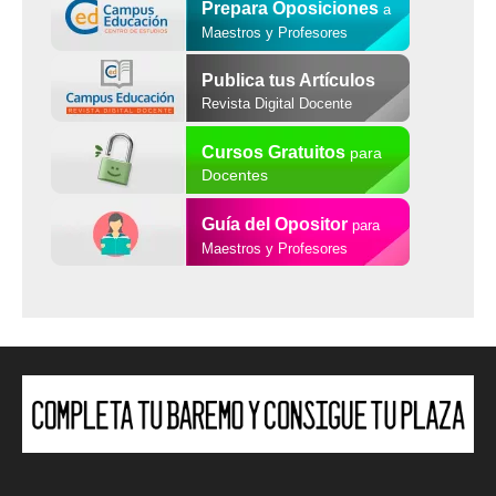
Prepara Oposiciones
a
Maestros y Profesores
Publica tus Artículos
Revista Digital Docente
Cursos Gratuitos
para
Docentes
Guía del Opositor
para
Maestros y Profesores