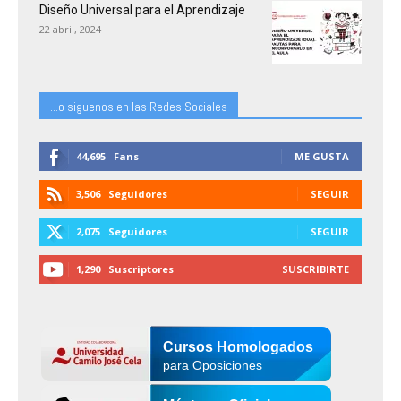
Diseño Universal para el Aprendizaje
22 abril, 2024
...o siguenos en las Redes Sociales
44,695
Fans
ME GUSTA
3,506
Seguidores
SEGUIR
2,075
Seguidores
SEGUIR
1,290
Suscriptores
SUSCRIBIRTE
Cursos Homologados
para Oposiciones