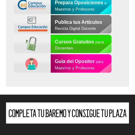
Prepara Oposiciones
a
Maestros y Profesores
Publica tus Artículos
Revista Digital Docente
Cursos Gratuitos
para
Docentes
Guía del Opositor
para
Maestros y Profesores