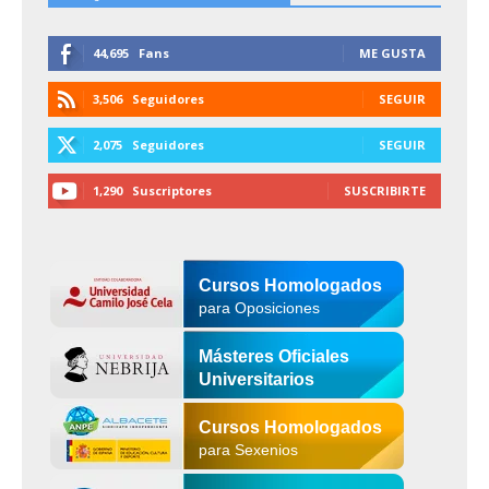
44,695
Fans
ME GUSTA
3,506
Seguidores
SEGUIR
2,075
Seguidores
SEGUIR
1,290
Suscriptores
SUSCRIBIRTE
Cursos Homologados
para Oposiciones
Másteres Oficiales
Universitarios
Cursos Homologados
para Sexenios