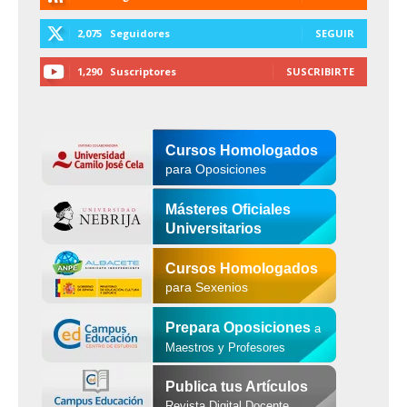
2,075
Seguidores
SEGUIR
1,290
Suscriptores
SUSCRIBIRTE
Cursos Homologados
para Oposiciones
Másteres Oficiales
Universitarios
Cursos Homologados
para Sexenios
Prepara Oposiciones
a
Maestros y Profesores
Publica tus Artículos
Revista Digital Docente