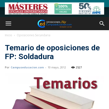
Inicio
Oposiciones Secundaria
Temario de oposiciones de
FP: Soldadura
Por
Campuseducacion.com
-
10 mayo, 2012
2527