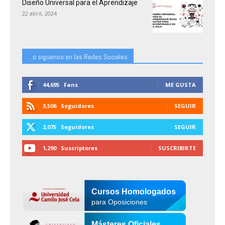
Diseño Universal para el Aprendizaje
22 abril, 2024
...o siguenos en las Redes Sociales
44,695
Fans
ME GUSTA
3,506
Seguidores
SEGUIR
2,075
Seguidores
SEGUIR
1,290
Suscriptores
SUSCRIBIRTE
Cursos Homologados
para Oposiciones
Másteres Oficiales