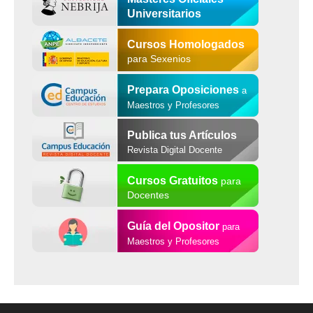
Universitarios
Cursos Homologados
para Sexenios
Prepara Oposiciones
a
Maestros y Profesores
Publica tus Artículos
Revista Digital Docente
Cursos Gratuitos
para
Docentes
Guía del Opositor
para
Maestros y Profesores