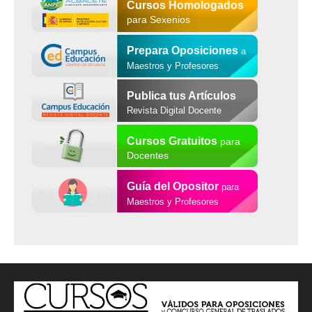
Cursos Homologados
para Sexenios
Prepara Oposiciones
a
Maestros y Profesores
Publica tus Artículos
Revista Digital Docente
Cursos Gratuitos
para
Docentes
Guía del Opositor
para
Maestros y Profesores