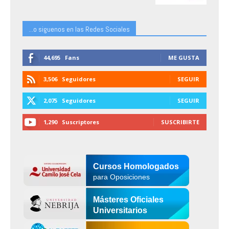
...o siguenos en las Redes Sociales
44,695
Fans
ME GUSTA
3,506
Seguidores
SEGUIR
2,075
Seguidores
SEGUIR
1,290
Suscriptores
SUSCRIBIRTE
Cursos Homologados
para Oposiciones
Másteres Oficiales
Universitarios